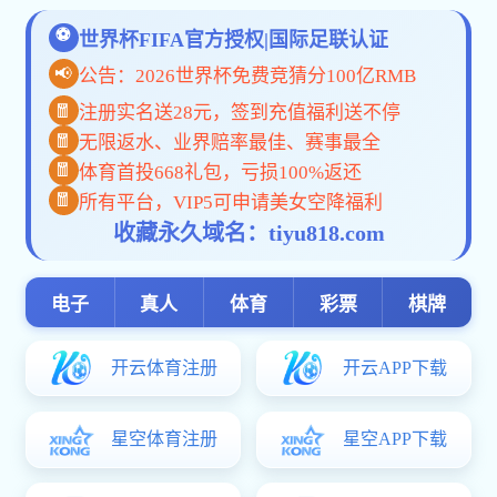
杯带回了阿姆斯特丹。这场胜利，宣告了
克鲁伊夫主义在新时代的强势回归，也为
全世界球迷奉献了一场战术与激情完美融
合的经典之战。
从比赛的第一分钟起，阿贾克斯就展现了
令人窒息的统治力。他们那标志性的高位
逼抢如同潮水般一波波涌向费耶诺德的防
线，迫使对手频频出现失误。开场仅仅12
分钟，阿贾克斯青训营出产的天才攻击手
就在禁区内接队友斜传，用一记巧妙的脚
后跟磕射，洞穿了费耶诺德门将的十指
关。这粒进球不仅仅是技术上的闪光，更
是阿贾克斯全队战术执行力的完美体现：
通过前场至少五名球员的协同压迫，在对
手半场完成断球，然后以最快速度完成致
命一击。整个上半场，阿贾克斯的控球率
一度高达68%，费耶诺德几乎无法通过半