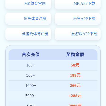
纳...
2026-08-07
阿斯顿维拉新赛季课题：如何处理场地宽
度
当英超联赛的硝烟再次弥漫于伯明翰的夜空，
维拉公园球场已然成为战术革新的试验场。埃
梅...