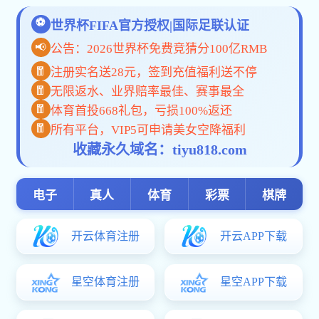
球队精神与个人传奇的完美交织。本文将
深度解析阿尔瓦雷斯的千场里程碑背后的
故事，以及马竞如何通过这场关键战役，
再次证明了自己在争冠梯队中的绝对地
位。
阿尔瓦雷斯的职业轨迹，恰如一部励志的
足球史诗。从青训营的默默无闻到如今成
为球队不可或缺的基石，他的每一步都镌
刻着勤奋与天赋。在千场里程碑的夜晚，
对手的防线在他面前显得格外脆弱，他的
每一次触球都似乎能带动全场的呼吸。正
是阿尔瓦雷斯在中场的调度与致命一传，
为马竞的强势晋级铺平了道路。这并非偶
然，他常年稳定的发挥让他始终处于冠军
之路的核心位置。无论是在攻防转换时的
果断，还是在关键时刻的冷血终结，阿尔
瓦雷斯都展现出了超越年龄的成熟度，这