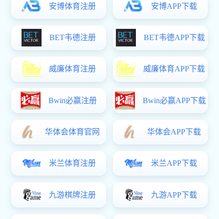
正是现代足球稀缺的领袖气质。
谈到马竞的冠军之路，就不得不提这支球
队根深蒂固的战术DNA。在教练的指挥
下，马竞并没有因为大牌球星的加盟而迷
失自我，相反，他们通过严密的防守体系
与高效的反击战术，将对手的进攻空间压
缩到极致。在这场关键对决中，马竞的防
线如同铜墙铁壁，几乎不给对方任何可乘
之机。而前场进攻群则在阿尔瓦雷斯的串
联下，屡次撕开对手的防线。这种攻守兼
备的战术执行力，正是马竞能在多线作战
中保持竞争力的核心法宝。当他们把比赛
节奏完全掌控在自己手中时，晋级便成为
了水到渠成的结果。
当然，冠军之路从不会一马平川。马竞本
场比赛也遭遇了对手的顽强阻击，尤其是