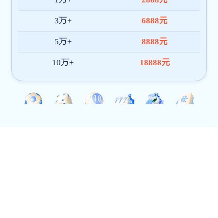
之路上的最大优势。阿尔瓦雷斯不仅承担
着组织核心的重任，更在精神层面上激励
着年轻球员。他的职业态度与拼搏精神，
早已超越了简单的数据统计，成为马竞更
衣室内的一面旗帜。
从更宏观的视角来看，这场胜利与阿尔瓦
雷斯的里程碑，也再一次印证了一个规
律：真正的冠军之路，从来都是意志与实
力的双重较量。马竞在比赛中展现出的凝
聚力，以及阿尔瓦雷斯在千场节点上的完
美演出，都在向所有对手发出一个响亮的
信号——这支球队已经做好了最充分的准
备。无论前方的征途有多么凶险，马竞都
已经握紧了手中的利剑。在接下来的赛程
中，他们将继续以铁血之名，一步步朝着
最终的荣耀迈进。对于球迷而言，能够见
证这样一位传奇中场在自己球队达成千场