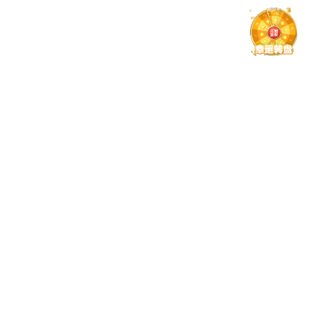
抢先体验
威廉希尔官网首页 - 体育赛事资 每年举办技术峰会，
分享技术实践与行业洞察。
极速体验