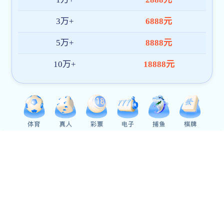
裂的现象。贝贝的体能在比赛后半段依然
能保持较高水准，这为他冲击肋部空间提
供了时间窗口。而从赔率变化的具体节点
来看，部分资金在赛前12小时集中涌入贝
贝肋部成功拿球的选项，这或许反映了内
部信息层面的某种倾向。无论如何，贝贝
面对沙特防线能否打穿肋部空间赔率变化
看点，已经成为这场对决中最值得追踪的
数据线索。
最终，足球比赛的魅力在于不确定性与精
准博弈的并存。赔率的每一次跳动，都是
千万条信息在有限空间内的浓缩。贝贝能
否在肋部这片方寸之地撕开防线，既取决
于他个人的跑位时机选择，也依赖于沙特
防线能否突破自身的战术瓶颈。无论结果
如何，贝贝面对沙特防线能否打穿肋部空
间赔率变化看点，都将为本场比赛提供最