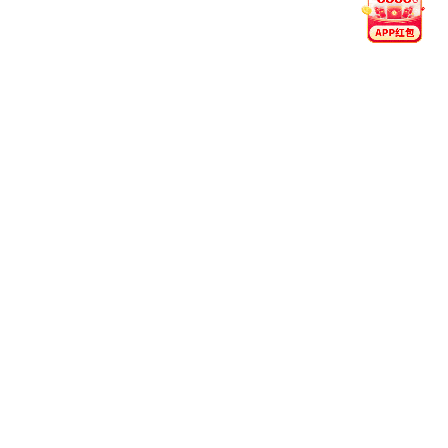
欧协联关键传球
热刺迎战水
双方
在欧协联的璀璨星河中，每一脚传球都可能
当英超赛程表
是改写命运的钥匙。当欧洲...
时，大多数球迷
08-07 04:36
08-07 04:18
热门标签 · 2026
精选
版权管理服务...
信号分发服务...
内容分发服务...