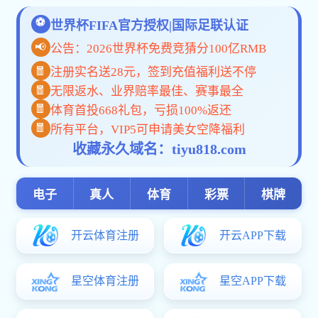
攻的生死一战注定将成为球迷们津津乐道
的经典之战。双方的进攻火力如同两股汹
涌的浪潮，在绿茵场上碰撞出激烈的火
花。对于这两支志在夺冠的球队而言，这
场比赛不仅关乎晋级，更关乎球队整个赛
季的荣誉与梦想。
洛杉矶银河作为美职联的传统劲旅，本赛
季展现出了令人惊叹的进攻实力。他们的
锋线组合速度快、冲击力强，能够在瞬间
撕破对手的防线。主教练在战术布置上强
调快速反击，利用边路球员的速度优势频
频制造威胁。在这场季后赛洛杉矶银河迈
阿密国际速度对攻生死一战中，银河队需
要充分发挥自己的特长，用速度压制对
手。球队核心球员的状态至关重要，他们
的突破和传球将决定比赛的走向。值得一
提的是，洛杉矶银河的主场氛围向来狂
热，球迷们的呐喊声将成为球队第12人，