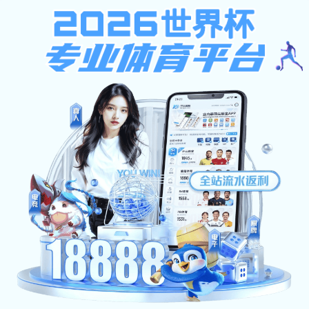
用户登录
首页
体育风暴眼
沙特联小组赛布赖代合作吉达联合反击提速引爆热搜
沙特联小组赛布赖代合作
吉达联合反击提速引爆热
搜
在沙特联赛的磅礴叙事中，绿茵场上的每
一次提速都像惊雷，点燃球迷的激情。最
近一场焦点战役中，布赖代合作与吉达联
合的碰撞，不仅让球迷血脉贲张，更以一
波反击提速引爆热搜。这场沙特联小组赛