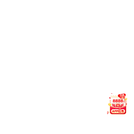
衍生品开发
多项技术专利，保护核心技术成果。
品牌联名服务
积极拥抱开源，贡献多个开源项目。
商业化咨询
建设技术社区，分享技术实践与经验。