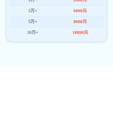
力出现了短暂断层，而高水平的对决正是
惩罚这种断层的最佳舞台。布莱顿则用行
动诠释了“永远不要停止相信”——哪怕比赛
只剩最后一分钟，哪怕对手是有着辉煌历
史的红魔。这个压哨名局不仅属于布莱顿
的历史橱窗，更属于所有热爱逆转与反杀
之美的球迷。
这场社区盾的比赛，实际上折射出更深层
的足球哲学：真正左右胜负的，有时并非
脚下技术或战术图纸，而是如何在突发状
况后快速修复心态。队医进场本身只是防
护流程，但它却意外地成为一次心理博弈
的催化剂。布莱顿抓住了这个缝隙，曼联
则付出了代价。这让我们想起许多经典案
例——比赛中任何一个看似无关的暂停，
都可能是教练组无法控制的“天外之手”。
总而言之，这场社区盾的压哨名局，以最