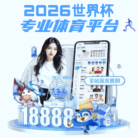
用户登录
首页
体育风暴眼
社区盾布莱顿曼联队医进场改写剧本压哨名局
社区盾布莱顿曼联队医进
场改写剧本压哨名局
在足球世界，有些剧本是导演都不敢轻易
动笔的——直到现实以一种近乎荒诞的方
式，将一切推向高潮。几天前，社区盾杯
的赛场上，布莱顿与曼联联袂奉献了一场
足以载入史册的“压哨名局”。当所有人都以
为比赛将以常规节奏收尾时，一次队医进
场、一次命运的急转弯，彻底改写了比赛