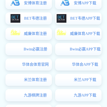
顿阵中突然出现一名球员倒地不起，队医
迅速进场。整个球场的呼吸仿佛在那一瞬
间凝滞。球迷们原本期待着一场流畅的对
攻，却被这突如其来的医疗暂停打断了节
奏。然而，正是这看似偶然的“插曲”，改变
了双方的心理节奏与战术部署。曼联的进
攻锋线在等待中逐渐削弱了势头，而布莱
顿则利用这次喘息重整旗鼓。当队医将球
员搀扶离场、裁判示意比赛继续时，场上
仿佛被注入了一股新的气流。
就在补时阶段的最后一分钟，布莱顿发动
了一次简洁而致命的反击。中场球员抓住
曼联防线的一次不默契配合，将皮球斜塞
至左路空当，跟进的队员以一记低射穿过
曼联门将的腋下，球应声入网。1比0，绝
杀诞生，压哨名局就此铸就。那一刻，温
布利球场陷入了极其罕见的沉默与爆发交