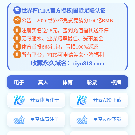
的走向。这不仅是两支英超劲旅的较量，
更是一场关于信念、巧合与决断的足球寓
言。
比赛的起点并无异样。曼联带着新赛季的
雄心踏上温布利球场，布莱顿则延续着他
们近年来“巨人杀手”的本色。上半场双方互
有攻守，节奏紧凑但缺乏致命一击。曼联
的边路突击一度压制了海鸥军团的防线，
而布莱顿通过精准的中场传控稳住阵脚，
甚至还制造了两次颇具威胁的反击。社区
的奖杯在阳光下熠熠生辉，仿佛在告诉所
有人：这场比赛的果实，只属于那个在最
关键时刻绝不退缩的团队。
真正的转折发生在下半场尾声。当比赛进
入最后十分钟，双方体能逼近极限，每一
次拼抢都承载着决胜的筹码。此刻，布莱