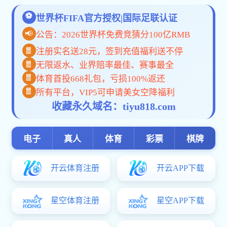
替补席的阴影中走出，成为首发十一人中
的关键拼图？这不仅是一个关于位置争夺
的问题，更是一场关乎天赋、野心与命运
博弈的宏大叙事。
舒库罗夫的技术特点，仿佛是为现代足球
量身定做的高速引擎。他拥有令人艳羡的
纵向突破能力，能在狭小空间内完成变
向，将对手的防线撕扯出裂痕。更难得的
是，他兼具了欧洲中场球员的战术纪律与
亚洲球员的灵动敏捷。在最近的国家队热
身赛中，他多次上演从中圈附近带球突
进，用一脚精准直塞撕开对手整条防线的
戏码。这种特质，让他在“10号位”或“8号
位”的摇摆中找到了微妙的平衡。然而，世
界杯的首发位置从来不只关乎技术，它是
一场残酷的生理与心理终极测试。舒库罗
夫的体能储备在过往的高强度对抗中曾暴
露短板，尤其是在比赛末段，他的跑动覆