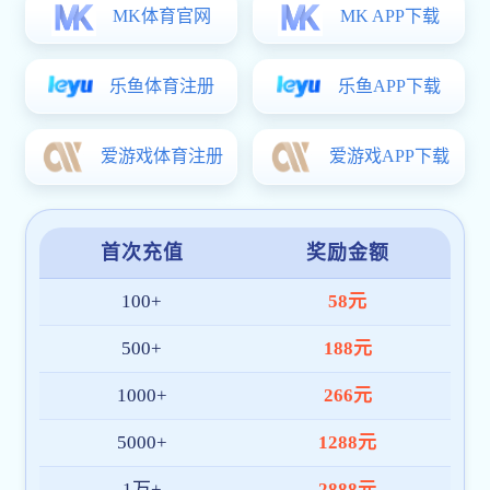
续的顶级表现去征服教练组的心，证明自
己值得球队为他冒险。
与同位置上的潜在竞争者相比，舒库罗夫
的优势与劣势同样鲜明。经验丰富的老将
往往在防守站位和比赛节奏的控制上更具
优势，而年轻的僚机则可能拥有更充沛的
体能和冲击力。舒库罗夫正处于两者之间
的黄金夹层，他有足够的比赛智慧去阅读
局势，也保持着年轻人般的拼劲。但世界
杯的舞台极度残酷，一个致命的传球失误
或一次失位的防守，就足以让整个职业生
涯的等待化作泡影。稳定性，这个看似枯
燥的词，却往往是区分明星球员与传奇球
员的分水岭。舒库罗夫必须在2026年之前
的俱乐部比赛中，展现出这种冷酷的稳定
性，消除所有关于他“状态起伏”的质疑。
当我们把视线拉远，抛开战术板的冰冷推