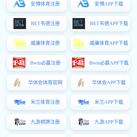
密仪器般运转，试图用精准的斜长传撕裂
对手的防线。然而，成都蓉城的防守阵型
保持得异常紧凑，两名后腰像移动的城
墙，一次次封堵住对手的渗透路线。这种
高强度、高对抗的攻防节奏，让比赛始终
在一种令人窒息的氛围中进行。在这个过
程中，双方都制造出了零星的破门机会，
却始终无法洞穿对方门将的十指关。
转机出现在下半场第65分钟。成都蓉城在
一次快速反击中，展现出了惊人的战术纪
律性。边路球员利用速度趟过防守，随后
送出一记低平球传中。这记传球并非盲目
扫向门前，而是精准地找到了后插上的中
场球员。后者在无人盯防的情况下，迎球
推射，皮球擦着立柱滚入网窝。1-0！这粒
进球，是成都蓉城全场战术执行力的完美
结晶。它不是偶然的灵光一现，而是无数