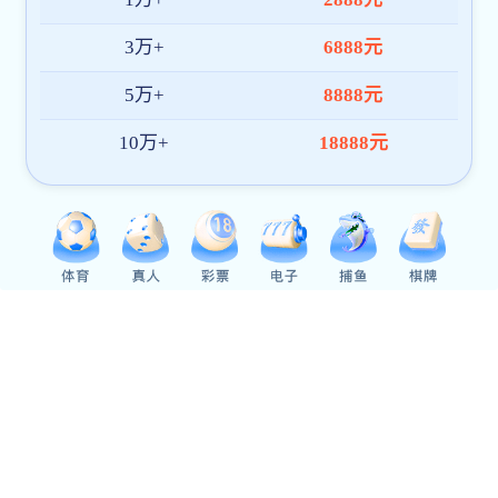
杀”。这场比赛，与其说是实力的碾压，不
如说是足球哲学的胜利。成都蓉城用防守
反击的极致，战胜了传控体系的华丽。他
们证明了在杯赛这种赛会制比赛中，对机
会的把握能力，往往比控球率更具决定
性。这场一球小胜，浓缩了足协杯特有的
冷门基因与戏剧张力。
回顾这场巅峰对决，我们不难发现，成都
蓉城的晋级绝非偶然。他们在这场足协杯
比赛中展现出的战术执行力、团队凝聚力
以及不屈的斗志，是任何一支球队都不可
小觑的力量。而对于武汉三镇而言，这场
失利并非世界末日。作为热门球队，他们
依然具备强大的实力，但这场败仗无疑为
他们敲响了警钟：在瞬息万变的杯赛赛场
上，任何一丝松懈都可能成为对手的突破
口。这场在足协杯历史上留下印记的较