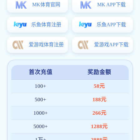
次训练后形成的肌肉记忆。
比分落后，武汉三镇立刻展开了潮水般的
反扑。他们调兵遣将，换上了多名进攻好
手，试图在最后的三十分钟内完成逆转。
此时，成都蓉城面临着巨大的防守压力。
对手的边中结合、远射以及定位球战术，
都对他们的球门构成了实质性威胁。但令
人惊讶的是，成都球员在防守端展现出了
超乎寻常的韧性与专注度。他们用一次次
奋不顾身的封堵，以及门将如鹰隼般的出
击，将对手的威胁一一化解。尤其是比赛
最后十分钟，武汉三镇几乎形成了半场围
攻，却始终无法敲开成都蓉城那看似有“结
界”守护的球门。
当终场哨声响起，比分定格在1-0。成都蓉
城以一场经济、高效且极具说服力的胜
利，完成了对武汉三镇这个夺冠热门的“斩