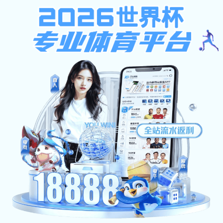
用户登录
首页
体育新闻
阿贾克斯先丢后追萨卡头球破门名场面
阿贾克斯先丢后追萨卡头
球破门名场面
前言：
当欧冠淘汰赛的灯光照亮克鲁伊夫竞技
场，一场惊心动魄的逆转大戏在橙衣军团
的怒吼中拉开帷幕。阿贾克斯先丢后追的
剧本，配上萨卡那记价值千金的头球破
门，不仅让荷兰球迷心跳加速，更让全球