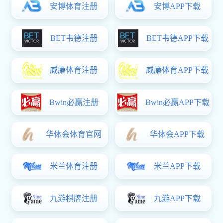
恩里克和陶强龙的带领下，他们掌控了中
场的主导权，通过不断的短传渗透，向申
花的腹地施压。上半场第30分钟，武汉三
镇的努力收到了回报。一次精妙的边路配
合后，邓涵文下底传中，埋伏在禁区内的
张晓彬迎球怒射，皮球如炮弹般直窜网
窝。1-0，武汉三镇取得领先。这个进球点
燃了全场的热情，也让场边的申花主帅感
到了一丝不安。申花在失球后试图展开反
扑，但武汉三镇的防线在朴志珠的统领
下，表现得滴水不漏，上半场在武汉三镇
的优势中结束。申花虽然落后，但他们的
眼神中并未流露出慌张，这支以顽强著称
的球队，向来善于在逆境中生存，而超级
杯的加时赛和点球大战，对他们而言从来
都不是陌生场景。
下半场开始后，上海申花明显加强了攻