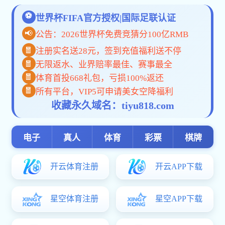
中夺走了冠军奖杯。那场失利，如同一根
刺，深深扎进了武汉三镇全队的心底。而
今，在超级杯的舞台上，两支球队再度相
遇，历史似乎在等待一个完美的句号。这
不仅是一场冠军之争，更是一次关于荣耀
与救赎的终极较量。随着主裁判一声哨
响，这场复仇之战正式拉开帷幕，空气中
弥漫着紧张与期待，所有人都知道，属于
超级杯的故事，注定不会平淡收场。
比赛伊始，双方迅速进入状态，没有丝毫
试探。上海申花延续了其一贯坚韧的防守
反击策略，中场核心吴曦与特谢拉构筑起
一道难以逾越的屏障，试图通过精准的长
传撕开武汉三镇的防线。申花的打法务实
而高效，他们深知在超级杯这样一场定胜
负的比赛中，避免犯错比追求华丽更为重
要。然而，武汉三镇显然是有备而来。在