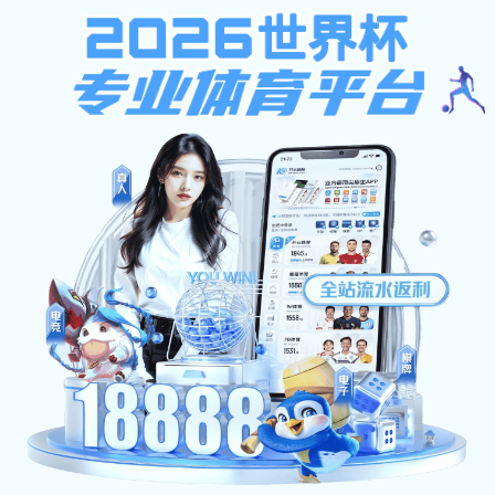
用户登录
首页
体育新闻
德布劳内定位球制胜U20世界杯决赛封神
德布劳内定位球制胜U20
世界杯决赛封神
绿茵场上，胜利往往只在一瞬间的精妙构
思与完美执行之间。在U20世界杯的璀璨星
河中，无数天才少年曾在此崭露头角，但
很少有故事能如这一夜般，将一位中场大
师的弧线与一顶全球桂冠如此紧密地联
结。当德布劳内以一脚定位球洞穿对手防
线，不仅决定了冠军归属，更宣告了新一