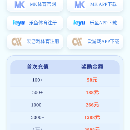
“那一次摆脱，我们真的无计可施。”
从战术层面复盘，阿劳霍禁区摆脱的成功
离不开教练组的精密布置。在赛前准备会
上，教练特别针对对手的防守漏洞制定了
“点突破”策略——即通过中路渗透迫使对方
防线收缩，再利用边路球员的拉扯制造空
间。阿劳霍正是这一战术的执行者。数据
统计显示，他在本场比赛中一共完成了4次
成功突破，其中3次发生在禁区附近的危险
区域。而最令人印象深刻的，仍是他在第
68分钟完成的那次摆脱。这种关键时刻的
爆发力，使得国际迈阿密更衣室燃爆的情
绪有了合理的注脚。事实上，足球比赛中
的高潮往往源于这类瞬间：一个球员用天
赋和汗水，将团队的战术意图转化为现
实。
当球迷们在社交媒体上反复回放阿劳霍禁