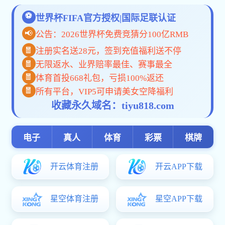
胜利的象征，更是他们重新定义自我风格
的宣言。今天，我们将深入剖析这场比赛
背后的故事，从更衣室的沸腾情绪到阿劳
霍禁区摆脱的惊艳细节，带你领略足球最
纯粹的激情。
比赛进行到下半场第68分钟，场上比分依
然僵持在0比0。对手的防线如同铁桶般坚
固，而国际迈阿密的进攻组织一度陷入苦
战。就在这时，接到中场球员送出的精准
直塞，阿劳霍在对方大禁区前沿开始蓄
力。他面对的是三名后卫的包夹防守，但
这一刻，他展现出了超乎寻常的冷静与果
断。阿劳霍禁区摆脱的动作堪称教科书级
别——他先是用一个假动作虚晃，令第一
名防守者重心偏移，随即轻巧地将球拨向
左侧，紧接着一个急停变向，彻底甩开第
二名后卫。整个过程流畅如水，仿佛时间