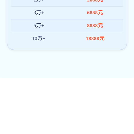
明了潜力。反观埃因霍温，则拥有多名经
验丰富的国脚级球员，他们在关键时刻的
判断力往往能够左右比赛。例如，埃因霍
温的攻击手若能在边路与阿贾克斯的后卫
形成一对一，那么比赛的平衡就可能被打
破。而阿贾克斯的中场指挥官则需要通过
精准的调度来调动对手的防线。这场对
决，不仅是双方球迷的盛宴，也是球探和
媒体关注的焦点——任何一名球员的闪耀
表现，都可能改变外界对他职业生涯的预
期。
这种新老势力的交锋，也体现了荷兰足球
的传承与变革。阿贾克斯代表着激情与活
力，埃因霍温则象征着沉稳与坚韧。当年
轻的冲刺撞上老练的防守，当技术流遇见
力量派，比赛的不确定性被放大了。球迷
们可以期待看到一系列精彩的个人表演