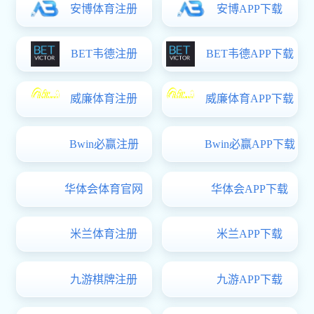
温的老将们又如何用经验化解危机。这种
历史底蕴的碰撞，使得比赛本身超越了竞
技层面，成为了一种文化现象。
战术博弈：矛与盾的智慧较量
从战术角度来看，埃因霍温与阿贾克斯的
风格迥异，但都极具攻击性。阿贾克斯通
常偏爱控球，通过中场短传渗透来撕开对
手防线，他们的边后卫插上助攻能力极
强，常常能制造人数优势。而埃因霍温则
更注重反击效率，利用前锋的速度和身体
对抗来冲击对方身后。在荷兰杯这样的单
场淘汰赛中，一次快速反击就足以决定比
赛走向。预计阿贾克斯会试图在前场进行
高位逼抢，迫使埃因霍温犯错；而埃因霍
温则需要通过紧密的防守阵型来限制对手
的传控空间，并寻找反击中的致命一击。
本场比赛的关键，可能在于中场控制权的