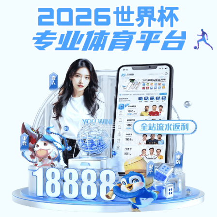
用户登录
首页
体育新闻
荷兰杯巅峰对决：埃因霍温激战阿贾克斯
荷兰杯巅峰对决：埃因霍
温激战阿贾克斯
在荷兰足球的版图上，埃因霍温与阿贾克
斯的交锋从来都是一场关乎荣耀与传统的
碰撞。当这两支劲旅在荷兰杯的赛场上相
遇，这场巅峰对决注定会吸引无数球迷的
目光。这不仅是一场争夺晋级名额的比
赛，更是一次对荷兰足球精神的深度诠
释。本文将从战术、历史以及球员表现等