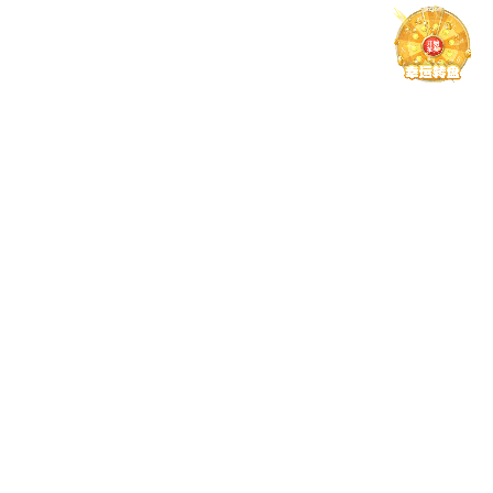
安全与合规
数据加密
风控监测
直播制作服务
信号分发服务
隐私保护
合规审计
多机位服务
多解说服务
账户安全
实时告警