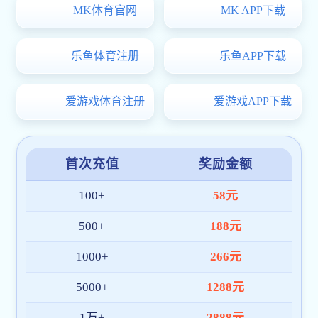
争夺——谁能更好地保护第二落点，谁就
能掌握比赛节奏。
此外，定位球也将成为决定胜负的重要因
素。在如此高强度的对抗中，任意球和角
球往往能打破僵局。埃因霍温拥有多名身
体素质出色的球员，在定位球进攻中具备
明显优势；而阿贾克斯则更擅长利用战术
配合来创造机会。教练的临场调整同样至
关重要——是选择稳守反击，还是主动出
击，这需要结合场上局势做出最优决策。
对于球迷而言，这场博弈不仅是球员技术
的展示，更是教练智慧的碰撞。
球星对决：新老势力的正面交锋
在球员层面，这场比赛同样看点十足。阿
贾克斯阵中的年轻才俊如雨后春笋般涌
现，他们在欧冠赛场上的出色表现已经证