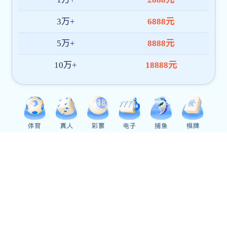
从当前的西甲格局来看，本轮国家德比的
结果将直接影响到本赛季的争冠走势。两
队目前在积分榜上紧咬不放，任何一方的
胜利，都将在心理层面和实际积分上给予
对手沉重的打击。对于皇马而言，主场作
战的他们渴望延续联赛的强势表现，巩固
领头羊的位置；而对于巴萨来说，客场挑
战死敌不仅是为了三分，更是一场捍卫尊
严与信仰的远征。此外，欧洲赛场的表现
也会对两队的体能和心态产生影响，如何
合理分配阵容，将是对教练团队调兵遣将
能力的严峻考验。在这关键时刻，球队的
板凳深度与老将的定海神针作用，可能成
为打破平衡的决定性因素。
随着比赛日的临近，紧张的气氛已经弥漫
在西甲的天空。媒体和球迷的预测铺天盖
地，但足球的魅力就在于它的不可预测