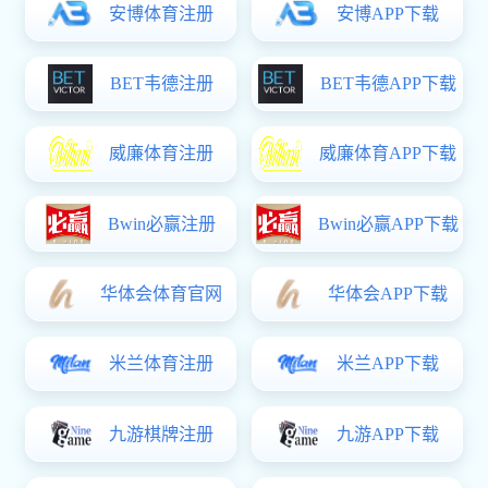
佩德里的崛起，让红蓝军团的未来充满了
无限可能。莱万多夫斯基依然是禁区内最
为致命的终结者，他的经验与嗅觉，将是
巴萨撕破皇马防线的关键武器。这场皇马
巴萨西甲巅峰对决，注定将是战术大师之
间的博弈，也是天才球星们展示个人魅力
的绝佳舞台。
本场比赛的看点，远不止于积分榜上的位
置争夺。从战术层面剖析，皇马的中场绞
杀与快速反击，将直接面对巴萨的控球压
迫与高位逼抢。克罗斯与莫德里奇的老而
弥坚，需要与德容、京多安的中场智慧进
行周旋。两队的边路攻防同样引人注目，
皇马能否利用维尼修斯的个人能力打开缺
口，巴萨又能否通过菲利克斯的灵动跑位
制造杀机，都将是决定比赛走向的X因素。
防守端，吕迪格与阿拉巴的组合需要高度