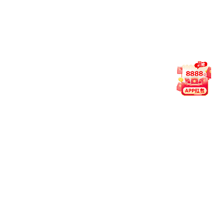
商业化咨询
建设技术社区，分享技术实践与经验。
猜你喜欢
欧协联关键传球
热刺迎战水
双方
在欧协联的璀璨星河中，每一脚传球都可能
当英超赛程表
是改写命运的钥匙。当欧洲...