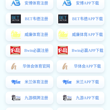
仅仅十分钟后，雷恩再次扩大战果。这次
是一次角球机会，皮球被顶到禁区外围，
雷恩球员不等球落地直接凌空抽射，皮球
如炮弹般飞入网窝。2比0，雷恩带着两球
优势进入更衣室。下半场，马赛发起疯狂
反扑，试图扭转劣势，但雷恩的防守体系
异常稳固。门将更是高接低挡，化解了多
次极具威胁的射门，力保球门不失。尤其
是门将的一次神级扑救，将对方近在咫尺
的头球攻门托出横梁，堪称本场比赛的最
佳防守瞬间。最终，雷恩将2比0的比分保
持到了终场，用一场极具说服力的零封胜
利，向整个联赛宣告了他们的强势。
这场胜利的关键，无疑在于雷恩进攻端“双
球”的精彩表现。两位前锋不仅在进攻中互
相呼应，频繁换位，更在关键时刻展现了