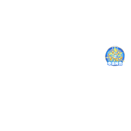
数据加密
风控监测
直播制作服务
信号分发服务
隐私保护
合规审计
多机位服务
多解说服务
账户安全
实时告警
多语言服务
版权管理服务