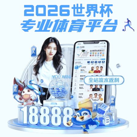
用户登录
首页
体育新闻
鲁沪大战山东泰山读秒扳平上海海港压哨名局
鲁沪大战山东泰山读秒扳
平上海海港压哨名局
在足球的世界里，有些比赛注定要载入史
册，不是因为奖杯的归属，而是因为那些
令人窒息的瞬间、逆转的戏剧性以及涌动
的对抗精神。当卫冕冠军上海海港在主场
体育场里似乎已经将三分稳稳握在手中，
当补时阶段的数字进入读秒倒数，当胜利
的歌声几乎在球迷口中酝酿——山东泰山