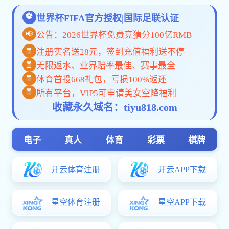
点燃，球迷的呐喊与歌声交织成一首战
歌，让每一个置身其中的人都感受到了足
球最原始的魅力。
这场比赛的意义远超普通德比。皇马在联
赛中急需一场胜利来缩小与榜首的差距，
而马竞则希望延续近期的强势表现，证明
自己依然是西甲不可忽视的力量。赛前，
双方教练的战术布置已让媒体议论纷纷：
安切洛蒂是否会大胆启用轮换阵容，西蒙
尼又能否在客场找到新的破敌之策。然
而，当球员们踏上草皮的那一刻，所有纸
面上的分析似乎都失去了意义——球场内
震耳欲聋的欢呼声，让胜负的天平在开场
前就已经发生了倾斜。
伯纳乌的看台在比赛前两个小时就已经座
无虚席。球迷们挥舞着白色的围巾，高唱
着球队的赞歌。在这种氛围下，马竞的球