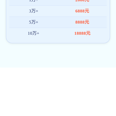
也迎来了昔日核心的回归，双方在阵容上
针锋相对，使得战术博弈更加微妙。在这
场即将上演的巅峰对决中，美国女足决战
中国争冠，人们期待的不仅是胜负，更是
足球本身的光辉与力量。
随着比赛日的临近，摩根复出的热度持续
攀升。无论是媒体还是球迷，都在热切讨
论这位球星能否在决赛中再次大放异彩。
坊间甚至有声音认为，摩根复出或将改写
比赛的最终走向。但冷静分析，足球终究
是团队运动，即便摩根状态火热，也需要
队友的全力支持。美国女足的强项在于整
体，而中国女足则善于用集体智慧弥补个
体差异。因此，当美国女足决战中国争冠
的时刻到来，比赛的真正胜负手或许不是
某一个球星的神来之笔，而是两队能否将
战术执行力贯彻到底。摩根复出为这场经