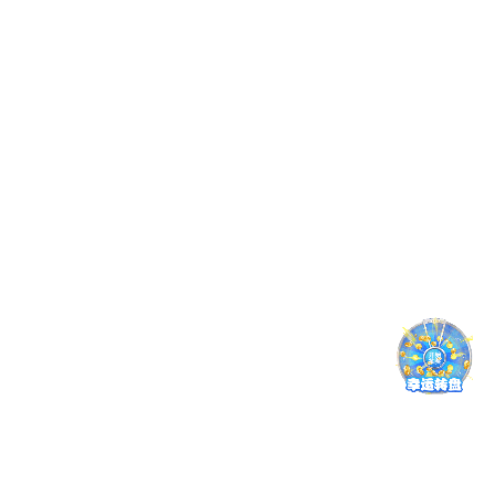
赛事服务新
用数据说话
专业创造价
标准
值
安全与合规
数据加密
风控监测
直播制作服务
信号分发服务