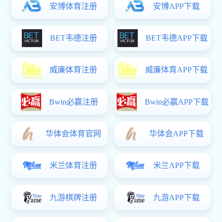
节奏、减少失误，几乎是通往胜利的唯一
路径。他们不需要华丽的传控，只需要一
柄直插心脏的利刃。
如果说瑞士是足球战术教科书上的标准答
案，那么波黑就是一首充满狂想与变奏的
诗歌。这支球队拥有足以撕碎任何防线的
天赋，尤其在进攻端，他们具备制造混乱
并从中取利的能力。然而，波黑的次轮走
势却充满了不确定性：他们的防守专注度
能否保持90分钟？在瑞士这种“磨人”的对手
面前，波黑最忌讳的就是情绪化踢球。一
旦进攻受阻、久攻不下，后防空虚就会被
瑞士的快速反击无限放大。因此，波黑的
主帅必须做出取舍——是放开手脚与瑞士
对攻，还是采取更为务实的防守反击策
略？从历史战绩看，波黑在面对战术纪律
严明的欧洲强队时，往往陷入单打独斗的