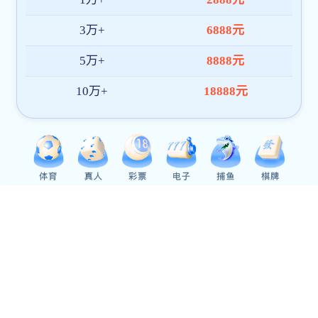
次角球机会或防守反击率先破门，随后转
入他们最擅长的防守反击模式。一旦波黑
急于压上扳平比分，瑞士的反击空间将被
彻底释放，最终比分很可能是2-0或1-0，
瑞士笑到最后。
当然，足球的魅力就在于它的不可预知
性。我们不能排除波黑在绝境中爆发出惊
人的能量，通过一次石破天惊的世界波改
写战局。但基于两支球队的技战术特点和
历史交锋数据，瑞士在次轮占据绝对主动
的概率极高。他们就像一台精密的计算
机，几乎不会给对手留下任何可乘之机。
对于中立球迷而言，或许期待一场进球大
战有些奢望，但这将是战术博弈的极致体
现。瑞士与波黑的次轮走势，实质上是欧
洲传统实用主义足球与巴尔干浪漫主义足
球的一次直接对话。强者恒强，但勇者无
畏，这场生死对决注定将写入2026世界杯