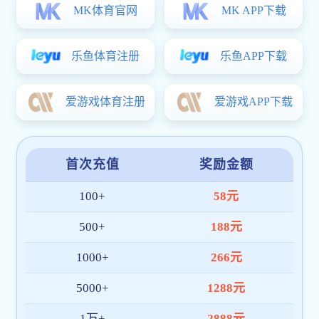
困境。如果他们不能在中场建立起有效的
拦截屏障，那么这场比赛的天平很可能在
60分钟之前就发生倾斜。波黑的希望，在
于能否利用定位球和远射打破瑞士的铁桶
阵，这将是打破僵局的关键钥匙。
综合来看，这场次轮走势的核心变量在于
“平衡”与“冲动”的博弈。瑞士队的容错率显
然更高，哪怕踢得丑陋，他们也能通过一
次精妙的战术配合带走三分。而波黑则必
须展现出超常的耐心与战术执行能力。考
虑到瑞士在重大赛事中屡屡上演“遇强则强”
的戏码，且其防守体系经过多次顶级大赛
的洗礼，他们对于控制比赛节奏有着天然
的自信。反观波黑，虽然拥有令人艳羡的
锋线配置，但后防线的不稳定性始终是悬
在头顶的一颗炸弹。预计比赛的转折点会
出现在下半场的中段，瑞士可能会利用一