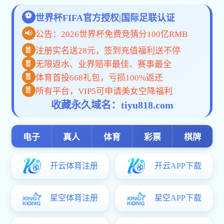
攻，更像一把钥匙，打开了胜利之门。
《西蒙斯挑传逆转勒沃库森莱比锡制胜》
——这八个字背后，隐藏着一场令人窒息
的攻防博弈，一次战术层面的精妙破局。
比赛伊始，勒沃库森在主场惯常采取高位
压迫，试图从一开始就掌握主动权。他们
的中场调度如手术刀般犀利，维尔茨和弗
林蓬在边肋区域的穿插一度让莱比锡的防
线承受巨大压力。然而，莱比锡并非等闲
之辈。他们用紧凑的阵型化解了对方的前
期猛攻，并在等待一个时机，一个能够撕
裂勒沃库森防线身后空档的时机。这个时
机，在第57分钟悄然来临。
当皮球在莱比锡半场经过几次快速传导
后，勒沃库森的防守阵型为了封堵远射而
略有前移。这种微妙的瞬间，被场上的观
察者敏锐地捕捉到了。西蒙斯在中圈附近