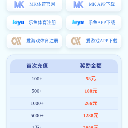
击手。
从更宏观的视角看，莱比锡制胜的方式也
为德甲其他球队对抗勒沃库森提供了参
考。勒沃库森的后卫线通常压得比较靠
上，这给了对手利用身后空档的可能。西
蒙斯的这脚传球恰恰命中了对方的命门，
在欧冠资格竞争日趋白热化的当下，此次
莱比锡制胜无疑在心理和积分上给予了球
队双重提振。勒沃库森方面尽管控球率占
优，但在防守纵深保护方面暴露出的问
题，值得他们在后续比赛中反思。
这场比赛的另一个意义在于，它证明了顶
级比赛往往在毫厘之间。观众看到了战术
纪律与即兴发挥的完美结合。当西蒙斯起
脚挑传的那一瞬间，看台上或许只有极少
数人能预见其最终形成的绝杀局面。莱比
锡制胜不仅仅依靠一次成功的战术设计，