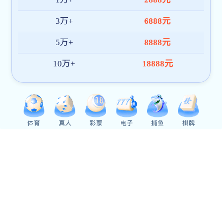
更是依靠球员在高压环境下那一秒的果敢
与自信。没有这种在悬崖边上起舞的勇
气，就难以诞生如此动人的足球诗篇。
总的来说，《西蒙斯挑传逆转勒沃库森莱
比锡制胜》这场比赛，将在德甲历史卷册
上留下浓墨重彩的一笔。它提醒我们，足
球的魅力从来不在于控球的时长，而在于
决定胜负的关键瞬间。莱比锡制胜凭借的
是赛场上的洞察力与执行力，西蒙斯的那
一脚，也让所有观众深深感受到了足球这
项运动的纯粹激情。在漫长的赛季中，这
场比赛会成为莱比锡向更高目标进发的坚
实阶梯。