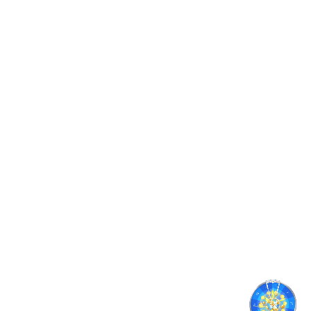
数据加密
风控监测
直播制作服务
信号分发服务
隐私保护
合规审计
多机位服务
多解说服务
账户安全
实时告警
多语言服务
版权管理服务