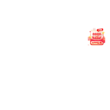
建设技术社区，分享技术实践与经验。
猜你喜欢
欧协联关键传球
热刺迎战水
双方
在欧协联的璀璨星河中，每一脚传球都可能
当英超赛程表
是改写命运的钥匙。当欧洲...
时，大多数球迷