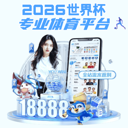
用户登录
首页
体育新闻
伊朗贾汉巴赫什冲击新西兰后防压迫反抢能否带来射门机
会
伊朗贾汉巴赫什冲击新西
兰后防压迫反抢能否带来
射门机会
在世界杯的舞台上，每一次对抗都不仅是
技术的较量，更是意志与战术的博弈。当
伊朗队的进攻利刃贾汉巴赫什，遇上新西
兰那看似坚固却暗藏裂缝的后防线，一场