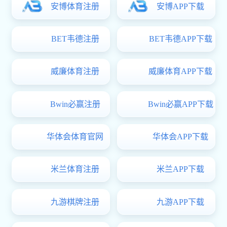
是加拿大进攻体系中不可或缺的致命一
环。在最近的世预赛赛程中，加拿大展现
出了令人惊叹的进攻火力，其中阿方索·戴
维斯的边路突击常常是战术起点。当我们
讨论《加拿大阿方索戴维斯带队出线前
景》这一核心议题时，必须明确一点：这
位年轻队长的存在，直接拉高了整个球队
的上限。他不再仅仅是一个边后卫，而是
从后场发起进攻的策动者，是球队由守转
攻的加速器。相比于过去那支在预选赛中
屡屡折戟的加拿大，如今的他们多了一份
从容和底气。这份底气，绝大部分来自于
阿方索·戴维斯那种“不知疲倦、永不言弃”
的比赛气质。他在场上的每一次冲刺，都
像是在向队友传递一个信号：我们可以、
我们值得、我们一定会赢。
然而，足球终究是十一个人的运动。即便