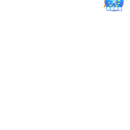
抢先体验
威廉希尔官网首页 - 体育赛事资 每年举办技术峰会，
分享技术实践与行业洞察。
极速体验
AI 智能分析 · 2026
精选