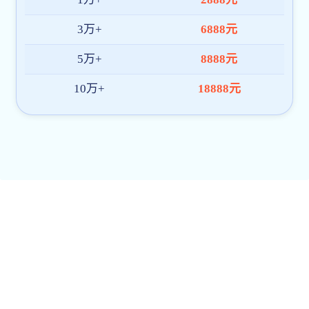
言论直指核心：无论进攻多么华丽，一条
梦游的后防线终将让所有努力付诸东流。
回顾整场比赛，那些令人难以置信的失误
场景，将成为足球教学视频中反复引用的
经典反面案例。后防的集体梦游，不仅摧
毁了比赛的严肃性，也向所有志在夺冠的
球队发出警告：世界杯的舞台上，容不下
任何形式的懈怠与麻木。对于球迷而言，
这场充满戏剧性的友谊赛德比，既是一次
荒诞的娱乐，也是一堂代价高昂的防守
课。赛场上的欢声笑语背后，是两支球队
亟需正视的防守顽疾。文末互动时间，你
如何看待这场比赛中双方后卫的表现？欢
迎在评论区分享你的独特观点。