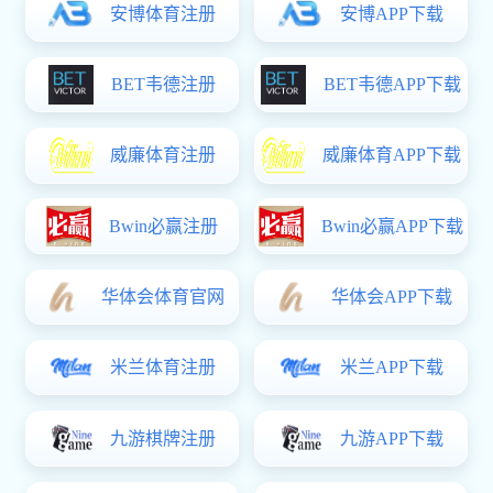
的进攻端瞬间变得星光熠熠，但也带来了
关于战术平衡与体能分配的深层拷问。
从战术层面来看，苏亚雷斯首秀迈阿密国
际悬念再起的核心，在于他如何适应这支
球队现有的体系。迈阿密国际目前拥有一
条堪称豪华的中前场阵容，梅西作为绝对
核心，习惯于回撤拿球并利用鬼魅般的跑
动撕开空间。布斯克茨则在中场扮演节拍
器的角色，负责掌控比赛节奏。苏亚雷斯
的到来，理论上可以为梅西提供一个更具
威胁的终结点。这位乌拉圭射手的跑位极
具欺骗性，他总能在最恰当的时机出现在
最危险的位置上，用简洁而致命的一击完
成破门。他与梅西之间那种基于多年培养
出的默契，是任何战术板都无法描绘的财
富。但是，现代足球的节奏要求全队进行
高强度的压迫与反抢。苏亚雷斯已经不是