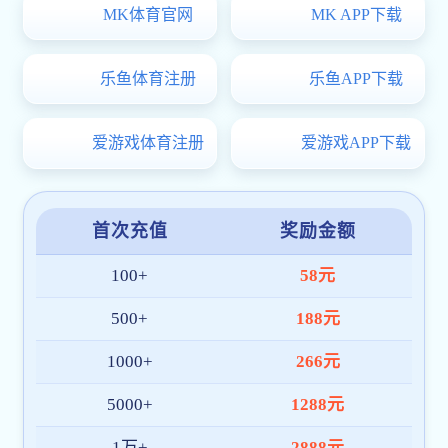
反应速度，像一只猎豹般横向扑出，用指
尖硬生生将皮球从球门线上拨了出去。这
是一次“神仆”，一次足以媲美班克斯和卡西
利亚斯的神奇扑救。这次扑救不仅守住了
比分，更守住了意大利人心中那团即将熄
灭的火焰。它像一声号角，唤醒了沉睡的
蓝衣军团。“意大利门神”的称号在这一刻被
赋予了新的含义，他的每一次扑救都成为
球队反击的基石。
这一神仆彻底改变了场上的局势。挪威队
的士气遭受重创，而意大利队则仿佛被打
通了任督二脉。第75分钟，意大利队凭借
一次标志性的防守反击扳回一城。基耶萨
在边路如入无人之境，内切后将球传至后
点，跟进的中锋铲射入网，1-2。进球后的
意大利队没有庆祝，而是迅速从球网中捡
起皮球跑回中圈。他们知道，时间所剩无
几，但希望就在眼前。此时的挪威队开始