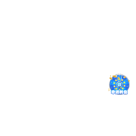
安全与合规
数据加密
风控监测
直播制作服务
信号分发服务
隐私保护
合规审计
多机位服务
多解说服务