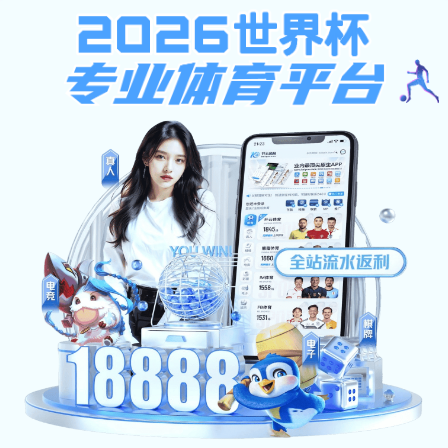
用户登录
首页
体育风暴眼
维萨面对乌兹别克斯坦防线身体对抗能否顶住赛前观察
维萨面对乌兹别克斯坦防
线身体对抗能否顶住赛前
观察
在亚洲足球的版图上，每一次强者与新兴
势力的碰撞都如同一场精心编排的戏剧。
当维萨这支以铁血防守著称的劲旅，即将
面对乌兹别克斯坦这条被誉为“中亚铁壁”的
防线时，一个耐人寻味的问题在球迷心中