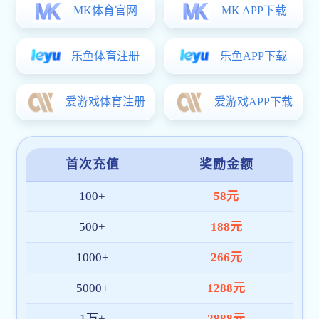
于一支志在晋级的球队来说，是一个必须
警惕的信号。因此，维萨需要调整策略，
更多地利用边中结合，减少硬碰硬的正面
缠斗，而是通过横向转移来消耗对手的体
能，从而在比赛后半段寻找身体对抗的破
绽。
此外，定位球攻防将是这场对决的另一个
重要战场。乌兹别克斯坦的防线在防守角
球和任意球时，习惯于采用区域结合盯人
的混合战术，他们的球员在争顶时助跑充
分，起跳时机精准，极具侵略性。维萨的
防守者必须时刻保持警惕，在身体对抗中
保持重心稳定，否则极有可能被对手利用
身高优势完成致命一击。反过来，维萨在
进攻定位球时，也需要利用乌兹别克斯坦
防线偶尔出现的愣神瞬间，通过战术跑位
制造混乱。这不仅是弹跳力的比拼，更是