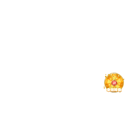
安全与合规
数据加密
风控监测
直播制作服务
信号分发服务
隐私保护
合规审计
多机位服务
多解说服务
账户安全
实时告警