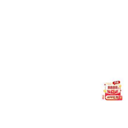
品牌联名服务
积极拥抱开源，贡献多个开源项目。
商业化咨询
建设技术社区，分享技术实践与经验。
猜你喜欢