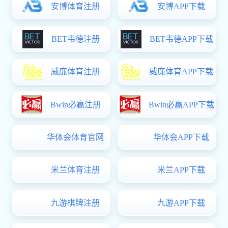
扑救。令人惊叹的是，他仅仅获得四次禁
区内触球机会，却三次完成射门，转化率
高达75%。这并非简单的巧合，而是源于
他长期在西班牙联赛中锤炼出的“瞬时决策”
能力——在高速奔跑中，大脑像精密仪器
般演算轨迹，身体则条件反射地抢占最佳
位置。
然而，伊纳基威廉姆斯的抢点方式并非一
味蛮干，反而充满了灵动的变化。在阵地
战中，他时常游弋于越位线的边缘，利用
“先启动后停步”的节奏差迷惑对手。第43分
钟，库杜斯在右路持球观察，伊纳基威廉
姆斯本已慢跑向点球点，却在传球瞬间突
然加速反跑至小禁区边缘，这一动作直接
甩开了马奎尔的贴身防守。只可惜队友的
传球稍稍偏出，未能形成有效攻门。这种
“伪装性跑位”，让人联想到顶级猎豹的狩猎