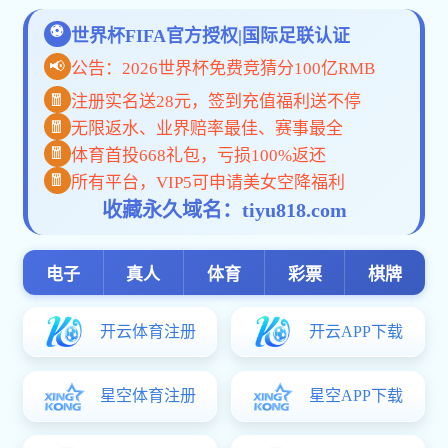
全场瞩目的焦点。他并非传统意义上的孤
胆英雄，更像是在禁区内外精心布置的猎
手，每一次启动、每一次卡位都蕴含着精
密的战术意图。本文将深度梳理这位加纳
射手在面对英格兰防线时的抢点表现，探
究他是如何用自己独特的门前嗅觉，试图
撕裂三狮军团的钢铁后防。
伊纳基威廉姆斯的速度与爆发力是其抢点
能力的基础。在与英格兰的对抗中，他频
繁利用纵向冲刺撕扯对方防线。比赛进行
到第17分钟时，一次经典的边路传中，伊
纳基威廉姆斯突然从两名英格兰中卫之间
斜插而出，抢在后卫解围之前完成了一次
极具威胁的铲射。这种对落点判断的精准
度，并非偶然。数据显示，他在该场比赛
中的三次禁区内触球均制造了实质性威
胁，其中一次甚至迫使皮克福德做出极限